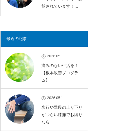
始されています！…
最近の記事
2026.05.1
痛みのない生活を！
【根本改善プログラ
ム】
2026.05.1
歩行や階段の上り下り
がつらい膝痛でお困り
なら