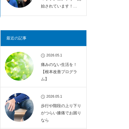
始されています！…
最近の記事
2026.05.1
痛みのない生活を！
【根本改善プログラ
ム】
2026.05.1
歩行や階段の上り下り
がつらい膝痛でお困り
なら