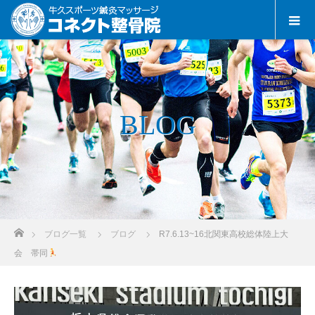
BLOG
ホーム
ブログ一覧
ブログ
R7.6.13~16北関東高校総体陸上大
会 帯同