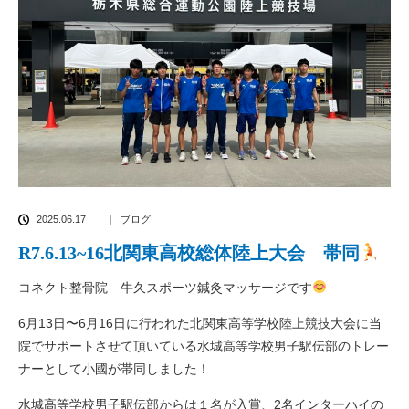
2025.06.17
ブログ
R7.6.13~16北関東高校総体陸上大会 帯同
コネクト整骨院 牛久スポーツ鍼灸マッサージです
6月13日〜6月16日に行われた北関東高等学校陸上競技大会に当
院でサポートさせて頂いている水城高等学校男子駅伝部のトレー
ナーとして小國が帯同しました！
水城高等学校男子駅伝部からは１名が入賞、2名インターハイの