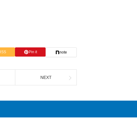
RSS
Pin it
note
NEXT