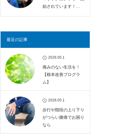
始されています！…
最近の記事
2026.05.1
痛みのない生活を！
【根本改善プログラ
ム】
2026.05.1
歩行や階段の上り下り
がつらい膝痛でお困り
なら